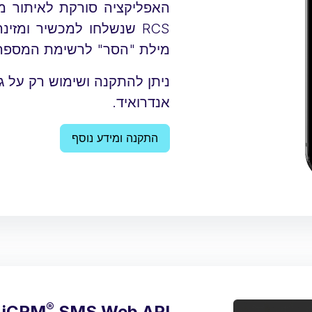
RCS שנשלחו למכשיר ומז
מילת "הסר" לרשימת המספרים 
ניתן להתקנה ושימוש רק על ג
אנדרואיד.
התקנה ומידע נוסף
®
iCRM
SMS Web API