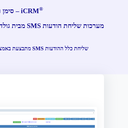
®
iCRM – סימן רשום של גולדמן תקשורת בע"מ. להצגת תעודת רישום
שליחת כלל ההודעות SMS מתבצעת באמצעות פרוטוקול SMPP שהוא פרוטוקול שנבנה במיוחד לצורך שליחת הודעות SMS בקצבים גבוהים במיוחד.