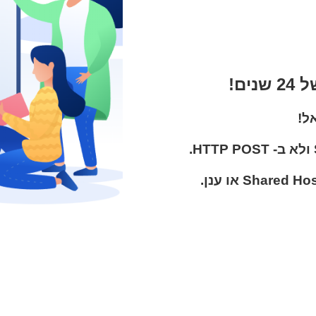
של
24
שנים!
ל!